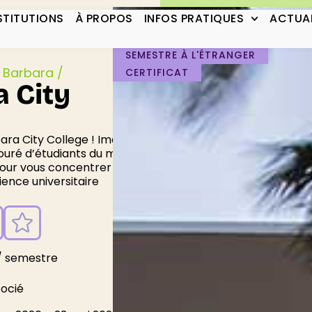
STITUTIONS
À PROPOS
INFOS PRATIQUES
ACTUAL
DIPLÔME D'ASSOCIÉ
SEMESTRE À L'ÉTRANGER
 Barbara /
CERTIFICAT
 City
ara City College ! Imaginez
touré d’étudiants du monde
 pour vous concentrer sur vos
ience universitaire
 / semestre
ocié