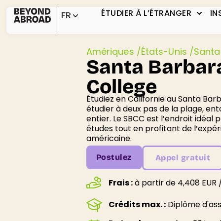
ÉTUDIER À L’ÉTRANGER
IN
FR
Amériques /
États-Unis /
Santa
Santa Barbara
College
Étudiez en Californie au Santa Barb
étudier à deux pas de la plage, en
entier. Le SBCC est l’endroit idéal
études tout en profitant de l’expér
américaine.
Postulez
Appel gratuit
Frais :
à partir de 4,408 EUR
Crédits max. :
Diplôme d'ass