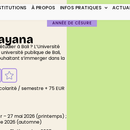
STITUTIONS
À PROPOS
INFOS PRATIQUES
ACTUAL
SEMESTRE À L'ÉTRANGER
ANNÉE DE CÉSURE
dayana
tudier à Bali ? L’Université
niversité publique de Bali,
souhaitant s’immerger dans la
scolarité / semestre + 75 EUR
er – 27 mai 2026 (printemps) ;
re 2026 (automne)