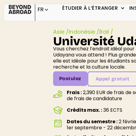
ÉTUDIER À L’ÉTRANGER
IN
FR
Asie /
Indonésie /
Bali /
Université U
Vous cherchez l’endroit idéal pour é
Udayana vous attend ! Plus grande u
elle est idéale pour les étudiants 
recherche et la culture locale.
Postulez
Appel gratuit
Frais :
2,390 EUR de frais de 
de frais de candidature
Crédits max. :
36 ECTS
Dates du semestre :
2 févri
1er septembre - 22 décemb